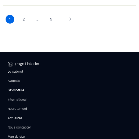
1
2
…
5
Page LinkedIn
Le cabinet
Avocats
Savoir-faire
International
Recrutement
Actualités
Nous contacter
Plan du site