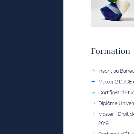
Formation
Inscrit au Barr
Master 2 DJCE e
Certificat d’Ét
Diplôme Univers
Master 1 Droit d
2019