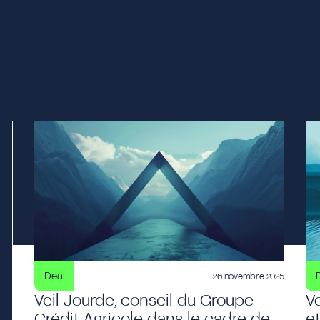
Deal
26 novembre 2025
Veil Jourde, conseil du Groupe
Ve
Crédit Agricole dans le cadre de
e