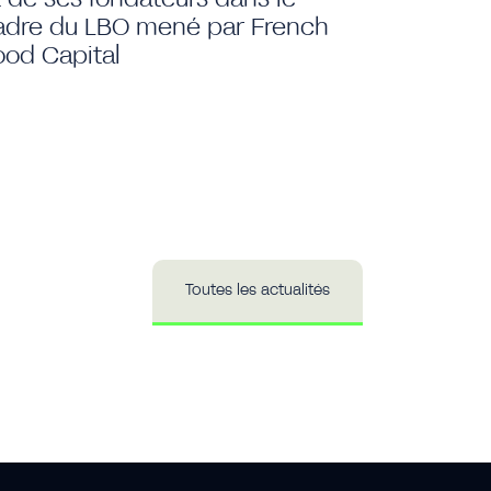
adre du LBO mené par French
particip
ood Capital
Toutes les actualités