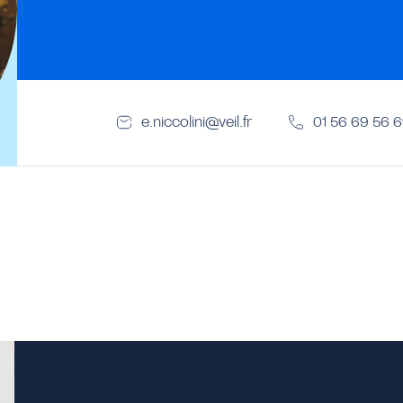
e.niccolini@veil.fr
01 56 69 56 