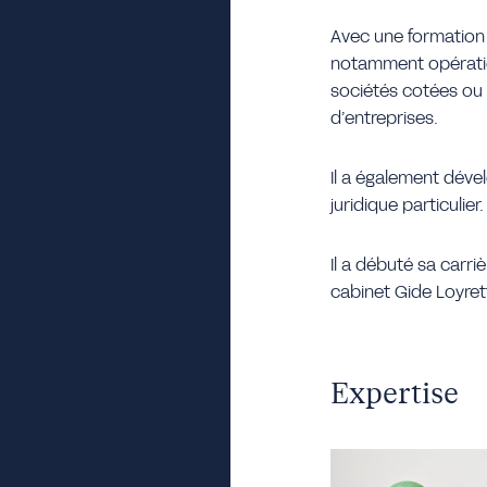
Avec une formation fi
notamment opération
sociétés cotées ou n
d’entreprises.
Il a également déve
juridique particulier.
Il a débuté sa carri
cabinet Gide Loyret
Expertise