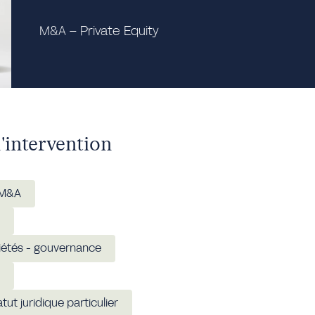
M&A – Private Equity
'intervention
 M&A
iétés - gouvernance
tut juridique particulier