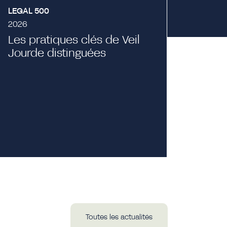
LEGAL 500
CHAMB
2026
2026
Les pratiques clés de Veil
Veil 
Jourde distinguées
Corpo
Publi
law e
Toutes les actualités