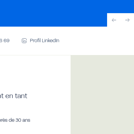
56 69
Profil LinkedIn
nt en tant
près de 30 ans