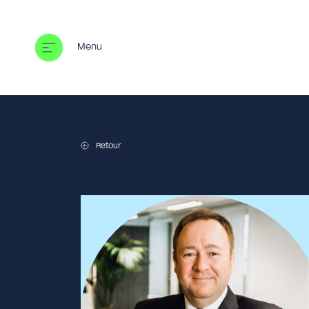
Aller
au
contenu
Menu
Retour