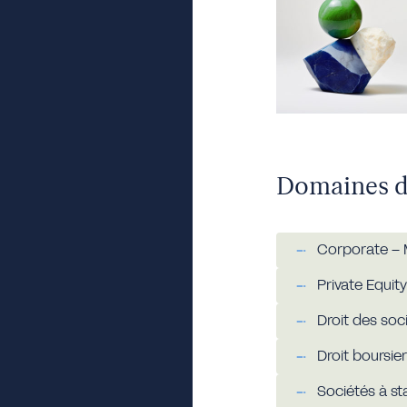
Domaines d
Corporate –
Private Equity
Droit des soc
Droit boursier
Sociétés à sta