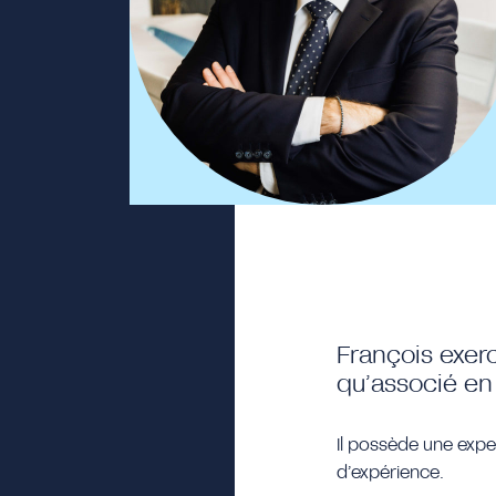
François exerc
qu’associé en
Il possède une expe
d’expérience.