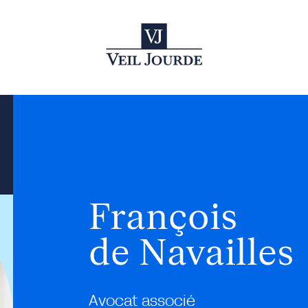
François
de Navailles
Avocat associé