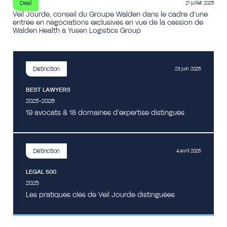
Deal
21 juillet 2025
Veil Jourde, conseil du Groupe Walden dans le cadre d’une
entrée en négociations exclusives en vue de la cession de
Walden Health à Yusen Logistics Group
Distinction
23 juin 2025
BEST LAWYERS
2025-2026
19 avocats & 18 domaines d’expertise distingués
Distinction
4 avril 2025
LEGAL 500
2025
Les pratiques clés de Veil Jourde distinguées