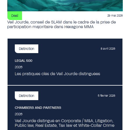
Deal
29 mai 2026
Veil Jourde, conseil de SLAM dans le cadre de la prise de
participation majoritaire dans Hexagone MMA
Distinction
8 avril 2026
LEGAL 500
2026
Les pratiques clés de Veil Jourde distinguées
Distinction
5 février 2026
CHAMBERS AND PARTNERS
2026
Veil Jourde distingué en Corporate / M&A, Litigation,
Public law, Real Estate, Tax law et White-Collar Crime