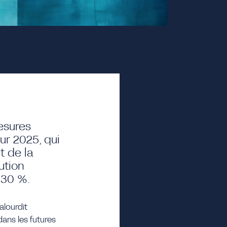
esures
ur 2025, qui
t de la
ution
 30 %.
alourdit
dans les futures