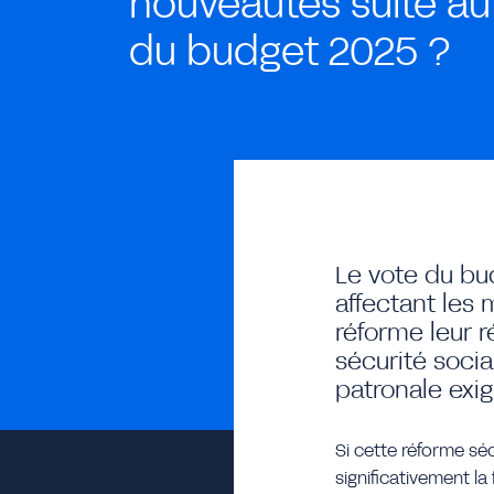
nouveautés suite au
du budget 2025 ?
Le vote du bu
affectant les
réforme leur r
sécurité soci
patronale exig
Si cette réforme séc
significativement la