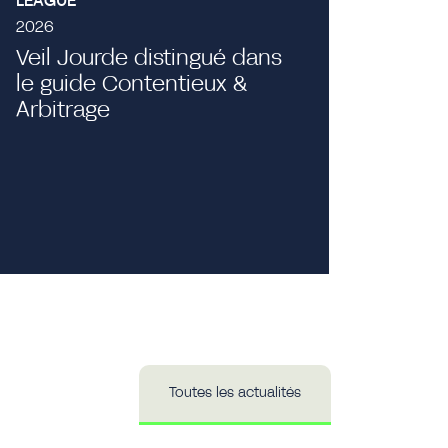
LEAGUE
2026
Veil Jourde distingué dans
le guide Contentieux &
Evénement
Arbitrage
Projecti
Publici
Toutes les actualités