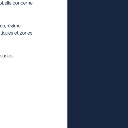
i, elle concerne
res, régime
atiques et zones
essous.