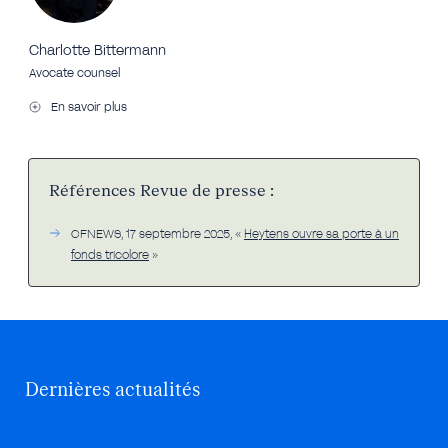
Charlotte Bittermann
Avocate counsel
En savoir plus
Références Revue de presse :
CFNEWS, 17 septembre 2025, «
Heytens ouvre sa porte à un
fonds tricolore
»
Dernières actualités