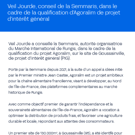
Veil Jourde, conseil de la Semmaris, dans le
cadre de la qualification d’Agoralim de projet
d’intérêt général
Veil Jourde a conseillé la Semmaris, autorité organisatrice
du Marché International de Rungis, dans le cadre de la
qualification du projet Agoralim, sur le site de Goussainville,
de projet d’intérêt général (PIG).
Porté par la Semmaris depuis 2021, à la suite d’un appel à idées initié
par le Premier ministre Jean Castex, Agoralim est un projet ambitieux
pour la chaîne alimentaire francilienne, visant à développer, au Nord
de l’Île-de-France, des plateformes complémentaires au marché
historique de Rungis.
Avec comme objectif premier de garantir l’indépendance et la
souveraineté alimentaires de l’Île-de-France, Agoralim a vocation à
optimiser la distribution de produits frais, et favoriser une agriculture
durable et locale, répondant aux attentes des consommateurs.
Un premier site de 130.000m², à Goussainville (95), a été identifé pour