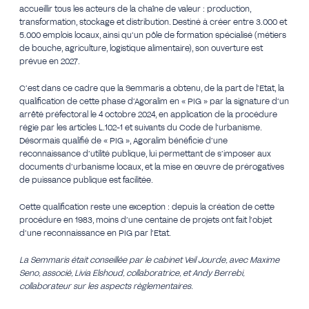
accueillir tous les acteurs de la chaîne de valeur : production,
transformation, stockage et distribution. Destiné à créer entre 3.000 et
5.000 emplois locaux, ainsi qu’un pôle de formation spécialisé (métiers
de bouche, agriculture, logistique alimentaire), son ouverture est
prévue en 2027.
C’est dans ce cadre que la Semmaris a obtenu, de la part de l’Etat, la
qualification de cette phase d’Agoralim en « PIG » par la signature d’un
arrêté préfectoral le 4 octobre 2024, en application de la procédure
régie par les articles L.102-1 et suivants du Code de l’urbanisme.
Désormais qualifié de « PIG », Agoralim bénéficie d’une
reconnaissance d’utilité publique, lui permettant de s’imposer aux
documents d’urbanisme locaux, et la mise en œuvre de prérogatives
de puissance publique est facilitée.
Cette qualification reste une exception : depuis la création de cette
procédure en 1983, moins d’une centaine de projets ont fait l’objet
d’une reconnaissance en PIG par l’Etat.
La Semmaris était conseillée par le cabinet Veil Jourde, avec Maxime
Seno, associé, Livia Elshoud, collaboratrice, et Andy Berrebi,
collaborateur sur les aspects règlementaires.