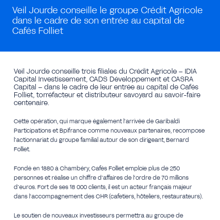
Veil Jourde conseille le groupe Crédit Agricole
dans le cadre de son entrée au capital de
Cafés Folliet
Veil Jourde conseille trois filiales du Crédit Agricole – IDIA
Capital Investissement, CADS Développement et CASRA
Capital – dans le cadre de leur entrée au capital de Cafés
Folliet, torréfacteur et distributeur savoyard au savoir-faire
centenaire.
Cette opération, qui marque également l’arrivée de Garibaldi
Participations et Bpifrance comme nouveaux partenaires, recompose
l’actionnariat du groupe familial autour de son dirigeant, Bernard
Folliet.
Fondé en 1880 à Chambéry, Cafés Folliet emploie plus de 250
personnes et réalise un chiffre d’affaires de l’ordre de 70 millions
d’euros. Fort de ses 18 000 clients, il est un acteur français majeur
dans l’accompagnement des CHR (cafetiers, hôteliers, restaurateurs).
Le soutien de nouveaux investisseurs permettra au groupe de