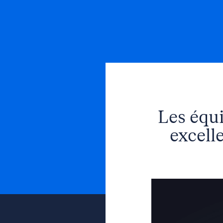
Les équ
excell
Lecteur
vidéo