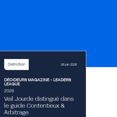
Distinction
26 juin 2026
DÉCIDEURS MAGAZINE - LEADERS
LEAGUE
2026
Veil Jourde distingué dans
le guide Contentieux &
Evénement
Arbitrage
Projecti