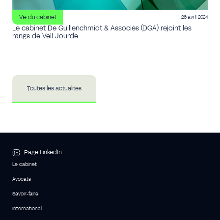
Vie du cabinet
26 avril 2024
Le cabinet De Guillenchmidt & Associés (DGA) rejoint les
rangs de Veil Jourde
Toutes les actualités
Page LinkedIn
Le cabinet
Avocats
Savoir-faire
International