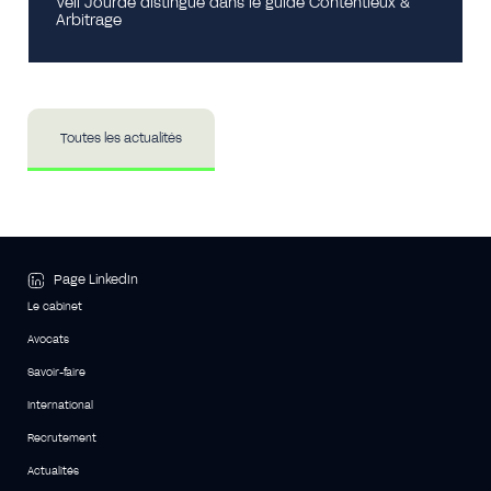
Veil Jourde distingué dans le guide Contentieux &
Arbitrage
Toutes les actualités
Page LinkedIn
Le cabinet
Avocats
Savoir-faire
International
Recrutement
Actualités