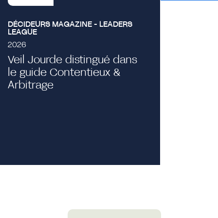
DÉCIDEURS MAGAZINE - LEADERS
LEAGUE
2026
Veil Jourde distingué dans
le guide Contentieux &
Evénement
Arbitrage
Projecti
Publici