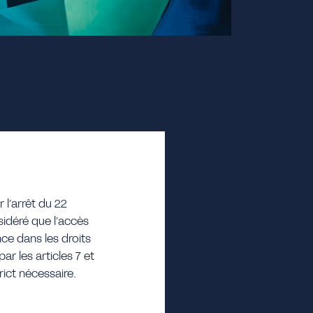
 l’arrêt du 22
sidéré que l’accès
nce dans les droits
ar les articles 7 et
rict nécessaire.