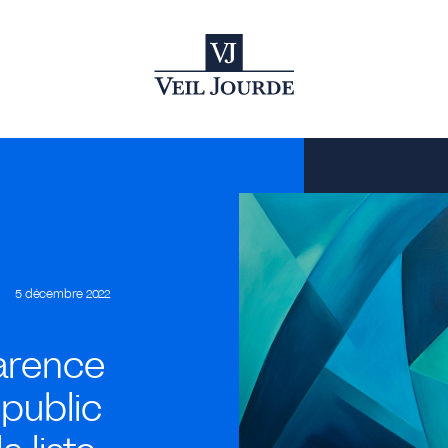
5 décembre 2022
parence
 public